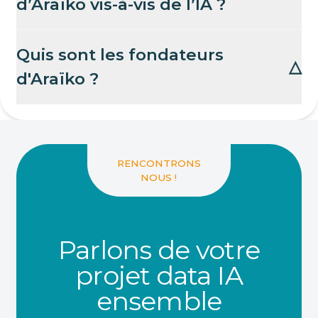
d’Araïko vis-à-vis de l’IA ?
Quis sont les fondateurs
△
d'Araïko ?
RENCONTRONS
NOUS !
Parlons de votre
projet data IA
ensemble