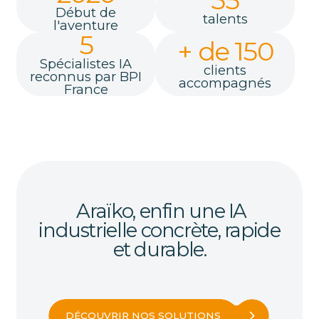
Début de
talents
l'aventure
5
+ de 150
Spécialistes IA
clients
reconnus par BPI
accompagnés
France
Araïko, enfin une IA
industrielle concrète, rapide
et durable.
DÉCOUVRIR NOS SOLUTIONS