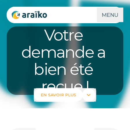
MENU
Votre 
demande a 
bien été 
reçue !
EN SAVOIR PLUS