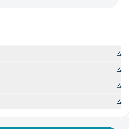
△
△
△
△