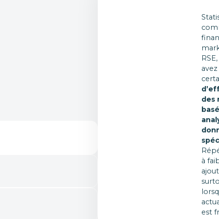
Stati
comm
finan
mark
RSE,
avez
cert
d’ef
des 
basé
anal
don
spéc
Répé
à fai
ajou
surt
lors
actua
est 