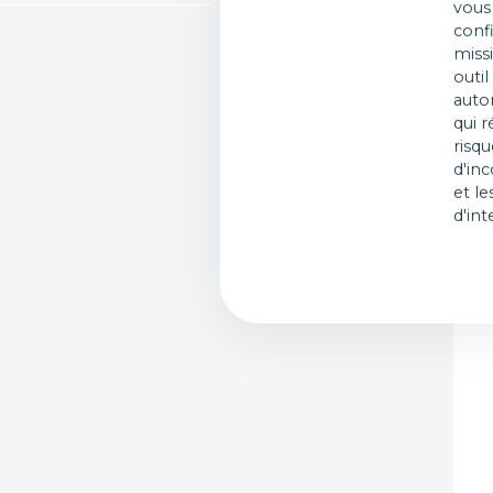
vous
conf
miss
outil
auto
qui r
risq
d'in
et le
d'int